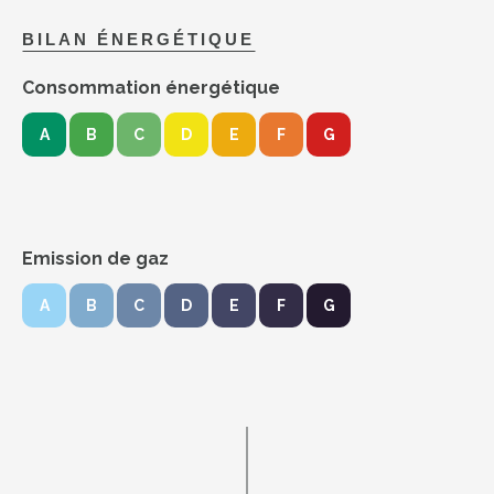
BILAN ÉNERGÉTIQUE
Consommation énergétique
A
B
C
D
E
F
G
Emission de gaz
A
B
C
D
E
F
G