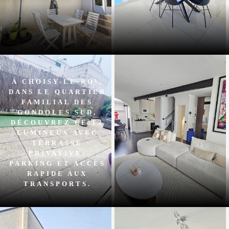
À CHOISY-LE-ROI,
DANS LE QUARTIER
FAMILIAL DES
GONDOLES SUD,
DÉCOUVREZ CE T2
LUMINEUX AVEC
TERRASSE
PRIVATIVE,
PARKING ET ACCÈS
RAPIDE AUX
TRANSPORTS.