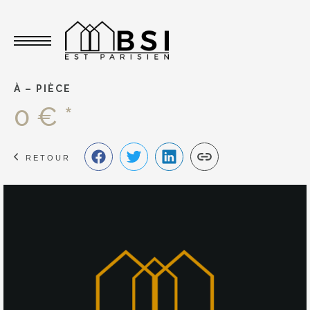
Toggle navigation
À – PIÈCE
0 € *
RETOUR