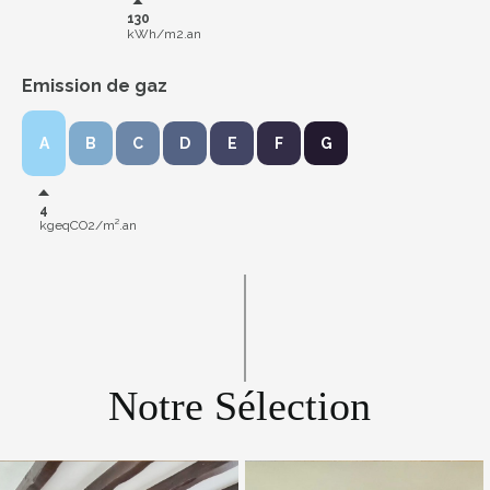
130
kWh/m2.an
Emission de gaz
A
B
C
D
E
F
G
4
kgeqCO2/m².an
Notre Sélection