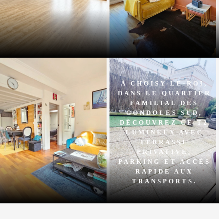
À CHOISY-LE-ROI,
DANS LE QUARTIER
FAMILIAL DES
GONDOLES SUD,
DÉCOUVREZ CE T2
LUMINEUX AVEC
TERRASSE
PRIVATIVE,
PARKING ET ACCÈS
RAPIDE AUX
TRANSPORTS.