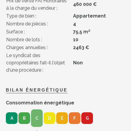
Prix de vente FAI Honoraires
460 000 €
à la charge du vendeur :
Type de bien :
Appartement
Nombre de pièces :
4
Surface :
75.5 m²
Nombre de lots :
10
Charges annuelles :
2463 €
Le syndicat des
copropriétaires fait-il l'objet
Non
d'une procédure :
BILAN ÉNERGÉTIQUE
Consommation énergétique
A
B
C
D
E
F
G