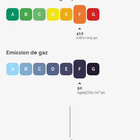
A
B
C
D
E
F
G
412
kWh/m2.an
Emission de gaz
A
B
C
D
E
F
G
90
kgeqCO2/m².an