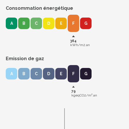
Consommation énergétique
A
B
C
D
E
F
G
364
kWh/m2.an
Emission de gaz
A
B
C
D
E
F
G
79
kgeqCO2/m².an