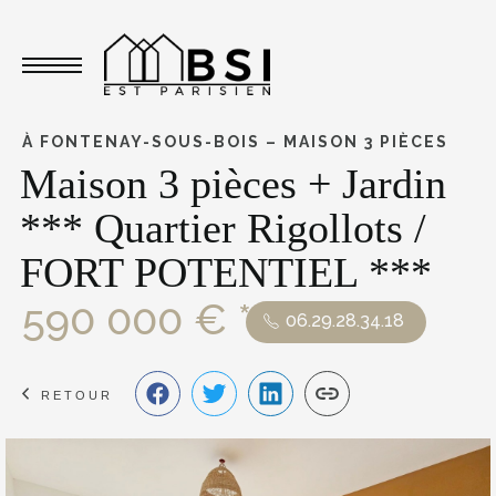
Toggle navigation
À FONTENAY-SOUS-BOIS – MAISON 3 PIÈCES
Maison 3 pièces + Jardin
*** Quartier Rigollots /
FORT POTENTIEL ***
590 000 € *
06.29.28.34.18
RETOUR