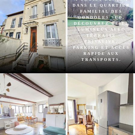
DANS LE QUARTIER
FAMILIAL DES
GONDOLES SUD,
DÉCOUVREZ CE T2
LUMINEUX AVEC
TERRASSE
PRIVATIVE,
PARKING ET ACCÈS
RAPIDE AUX
TRANSPORTS.