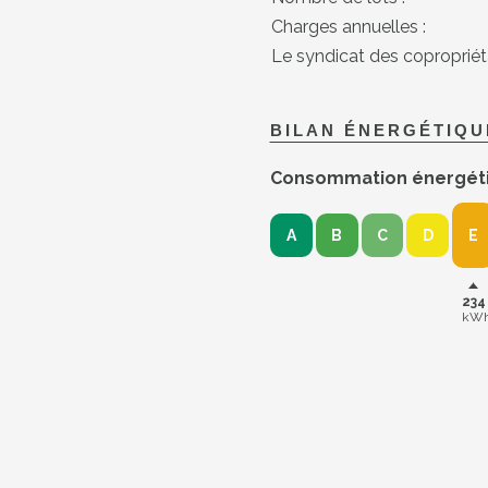
Charges annuelles :
Le syndicat des copropriétai
BILAN ÉNERGÉTIQU
Consommation énergét
A
B
C
D
E
234
kWh