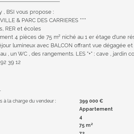
 , BSI vous propose :
VILLE & PARC DES CARRIERES ***
, RER et écoles
ent 4 pièces de 75 m² niché au 1 er étage d'une r
 séjour lumineux avec BALCON offrant vue dégagée et 
u , un WC , des rangements. LES "+" : cave , jardin co
92 39 12
S
s à la charge du vendeur :
399 000 €
Appartement
4
75 m²
72