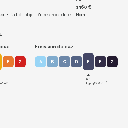
3960 €
res fait-il l'objet d'une procédure :
Non
E
ique
Emission de gaz
F
G
A
B
C
D
E
F
G
68
/m2.an
kgeqCO2/m².an