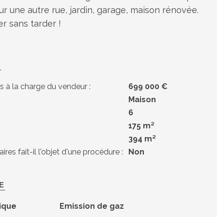
r une autre rue, jardin, garage, maison rénovée.
er sans tarder !
S
s à la charge du vendeur :
699 000 €
Maison
6
175 m²
394 m²
res fait-il l'objet d'une procédure :
Non
E
ique
Emission de gaz