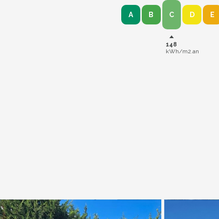
A
B
C
D
E
148
kWh/m2.an