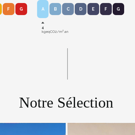
F
G
A
B
C
D
E
F
G
4
kgeqCO2/m².an
Notre Sélection