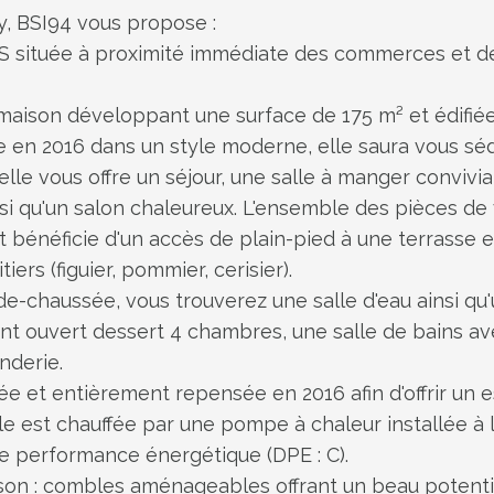
y, BSI94 vous propose :
située à proximité immédiate des commerces et des 
maison développant une surface de 175 m² et édifiée
e en 2016 dans un style moderne, elle saura vous séd
elle vous offre un séjour, une salle à manger convivi
i qu'un salon chaleureux. L'ensemble des pièces de 
 bénéficie d'un accès de plain-pied à une terrasse et 
iers (figuier, pommier, cerisier).
de-chaussée, vous trouverez une salle d'eau ainsi q
nt ouvert dessert 4 chambres, une salle de bains a
nderie.
ée et entièrement repensée en 2016 afin d'offrir un 
lle est chauffée par une pompe à chaleur installée à l
te performance énergétique (DPE : C).
aison : combles aménageables offrant un beau potent