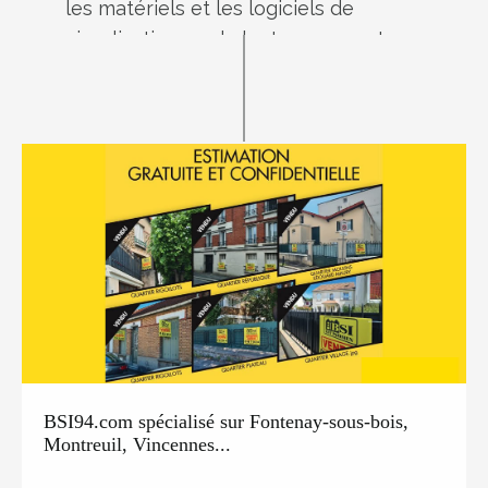
les matériels et les logiciels de
visualisation ou de lecture que votre
terminal comporte,
en adaptant les contenus publicitaires
affichés sur votre terminal par nos espaces
publicitaires, selon la navigation de votre
terminal sur notre site et ceux de nos
partenaires,
en adaptant le cas échéant les contenus
publicitaires affichés sur votre terminal
dans nos espaces publicitaires en fonction
des données de localisation transmises
par votre terminal avec votre accord
préalable
BSI94.com spécialisé sur Fontenay-sous-bois,
en adaptant les contenus publicitaires
Montreuil, Vincennes...
affichés sur votre terminal dans nos